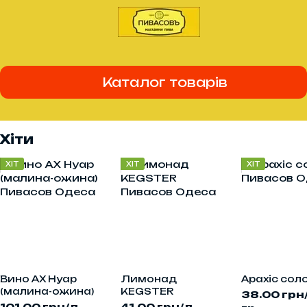
Каталог товарів
Хіти
ХІТ
ХІТ
ХІТ
Вино АХ Нуар
Лимонад
Арахіс сол
(малина-ожина)
KEGSTER
38.00 грн
101.00 грн/л
41.00 грн/л