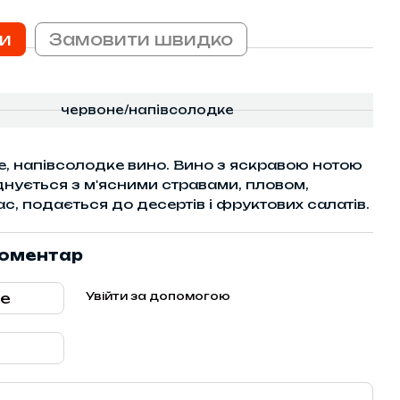
и
Замовити швидко
червоне/напівсолодке
не, напівсолодке вино. Вино з яскравою нотою
днується з м'ясними стравами, пловом,
с, подається до десертів і фруктових салатів.
коментар
Увійти за допомогою