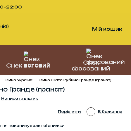
00–22:00
ія)
Мій кошик
Снек
Снек ваговий
фасований
Вино Україна
Вино Шато Рубино Гранде (гранат)
о Гранде (гранат)
Написати відгук
л
Порівняти
В бажання
ння накопичувальної знижки