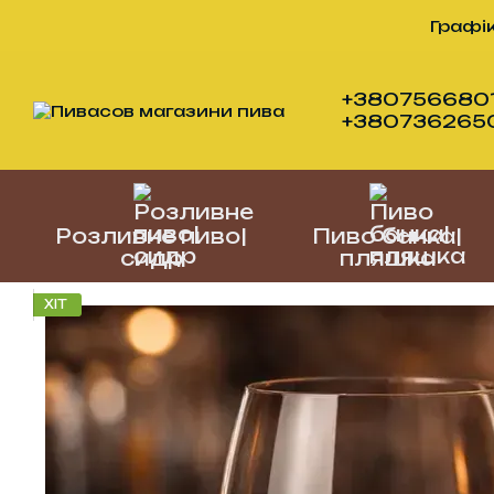
Перейти до основного контенту
Графік
+3807566801
+38073626505
Розливне пиво|
Пиво банка|
сидр
пляшка
ХІТ