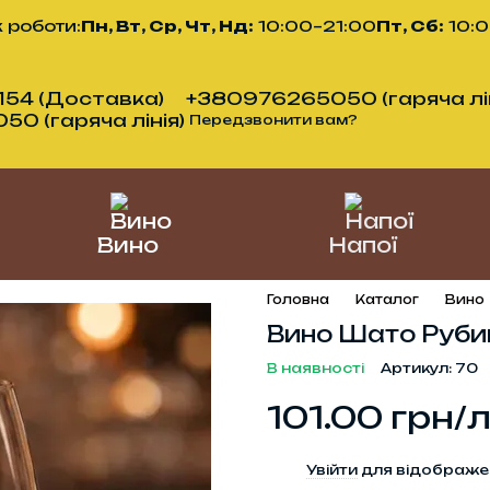
 роботи:
Пн, Вт, Ср, Чт, Нд:
10:00–21:00
Пт, Сб:
10:
54 (Доставка)
+380976265050 (гаряча лін
0 (гаряча лінія)
Передзвонити вам?
Вино
Напої
Головна
Каталог
Вино
Вино Шато Рубин
В наявності
Артикул: 70
101.00 грн/
%
Увійти
для відображе