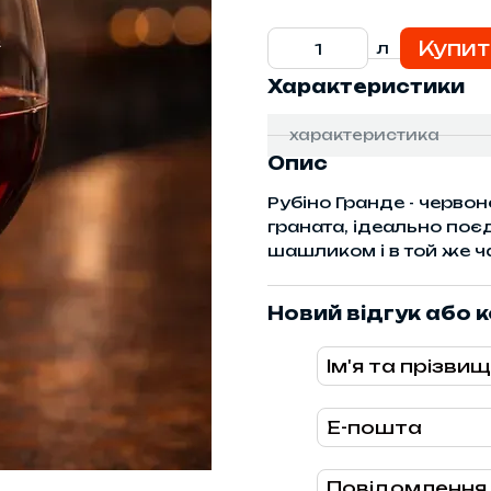
Купит
л
Характеристики
характеристика
Опис
Рубіно Гранде - черво
граната, ідеально поє
шашликом і в той же ча
Новий відгук або 