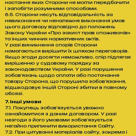
настання яких Сторони не могли передбачити
і запобігти розумними способами.
6.5. Сторони несуть відповідальність за
невиконання чи неналежне виконання умов
цього договору відповідно до положень
Закону України «Про захист прав споживачів»
та інших чинних нормативних актів.
У разі виникнення спорів Сторони
намагаються вирішити їх шляхом переговорів.
Якщо згоди досягти неможливо, спір підлягає
вирішенню у судовому порядку за
законодавством України. У разі порушення
зобов’язань щодо оплати або постачання
товару Сторона, що порушила зобов’язання,
відшкодовує іншій Стороні збитки в повному
обсязі.
7. Інші умови
7.1. Покупець зобов'язується уважно
ознайомитися з даним договором. У разі
незгоди з його умовами зобов'язується
негайно припинити використання Сайту.
7.2. При цитуванні матеріалів сайту, зокрема і