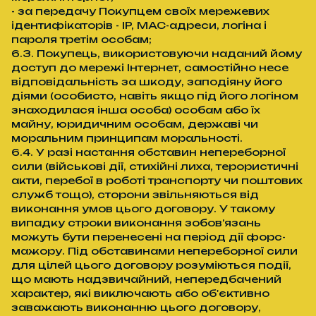
- за передачу Покупцем своїх мережевих
ідентифікаторів - IP, MAC-адреси, логіна і
пароля третім особам;
6.3. Покупець, використовуючи наданий йому
доступ до мережі Інтернет, самостійно несе
відповідальність за шкоду, заподіяну його
діями (особисто, навіть якщо під його логіном
знаходилася інша особа) особам або їх
майну, юридичним особам, державі чи
моральним принципам моральності.
6.4. У разі настання обставин непереборної
сили (військові дії, стихійні лиха, терористичні
акти, перебої в роботі транспорту чи поштових
служб тощо), сторони звільняються від
виконання умов цього договору. У такому
випадку строки виконання зобов’язань
можуть бути перенесені на період дії форс-
мажору. Під обставинами непереборної сили
для цілей цього договору розуміються події,
що мають надзвичайний, непередбачений
характер, які виключають або об'єктивно
заважають виконанню цього договору,