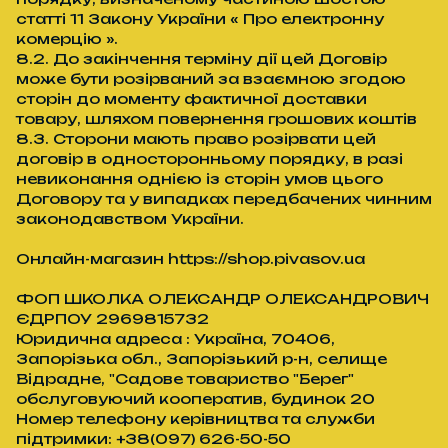
статті 11 Закону України « Про електронну
комерцію ».
8.2. До закінчення терміну дії цей Договір
може бути розірваний за взаємною згодою
сторін до моменту фактичної доставки
товару, шляхом повернення грошових коштів
8.3. Сторони мають право розірвати цей
договір в односторонньому порядку, в разі
невиконання однією із сторін умов цього
Договору та у випадках передбачених чинним
законодавством України.
Онлайн-магазин https://shop.pivasov.ua
ФОП ШКОЛКА ОЛЕКСАНДР ОЛЕКСАНДРОВИЧ
ЄДРПОУ 2969815732
Юридична адреса : Україна, 70406,
Запорізька обл., Запорізький р-н, селище
Відрадне, "Садове товариство "Берег"
обслуговуючий кооператив, будинок 20
Номер телефону керівництва та служби
підтримки: +38(097) 626-50-50