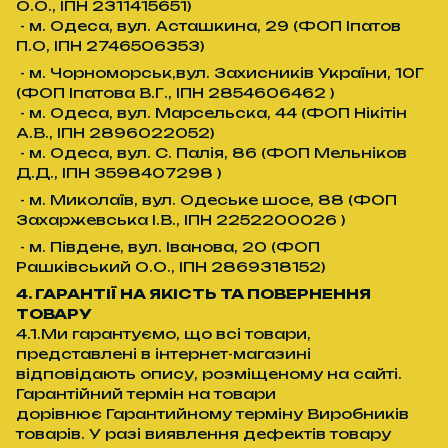
О.О., ІПН 2311415651)
- м. Одеса, вул. Асташкина, 29 (ФОП Іпатов
П.О, ІПН 2746506353)
- м. Чорноморськ,вул. Захисників України, 10Г
(ФОП Іпатова В.Г., ІПН 2854606462 )
- м. Одеса, вул. Марсельска, 44 (ФОП Нікітін
А.В., ІПН 2896022052)
- м. Одеса, вул. С. Палія, 86 (ФОП Мельніков
Д.Д., ІПН 3598407298 )
- м. Миколаїв, вул. Одеське шосе, 88 (ФОП
Захаржевська І.В., ІПН 2252200026 )
- м. Південе, вул. Іванова, 20 (ФОП
Рашківський О.О., ІПН 2869318152)
4. ГАРАНТІЇ НА ЯКІСТЬ ТА ПОВЕРНЕННЯ
ТОВАРУ
4.1.Ми гарантуємо, що всі товари,
представлені в інтернет-магазині
відповідають опису, розміщеному на сайті.
Гарантійний термін на товари
дорівнює Гарантийному терміну Виробників
товарів. У разі виявлення дефектів товару