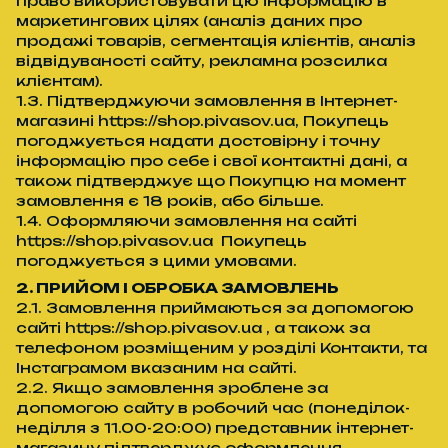
право використовувати цю інформацію в
маркетингових цілях (аналіз даних про
продажі товарів, сегментація клієнтів, аналіз
відвідуваності сайту, рекламна розсилка
клієнтам).
1.3. Підтверджуючи замовлення в Інтернет-
магазині https://shop.pivasov.ua, Покупець
погоджується надати достовірну і точну
інформацію про себе і свої контактні дані, а
також підтверджує що Покупцю на момент
замовлення є 18 років, або більше.
1.4. Оформляючи замовлення на сайті
https://shop.pivasov.ua Покупець
погоджується з цими умовами.
2. ПРИЙОМ І ОБРОБКА ЗАМОВЛЕНЬ
2.1. Замовлення приймаються за допомогою
сайті https://shop.pivasov.ua , а також за
телефоном розміщеним у розділі Контакти, та
Інстаграмом вказаним на сайті.
2.2. Якщо замовлення зроблене за
допомогою сайту в робочий час (понеділок-
неділля з 11.00-20:00) представник інтернет-
магазину підтверджує оформлення