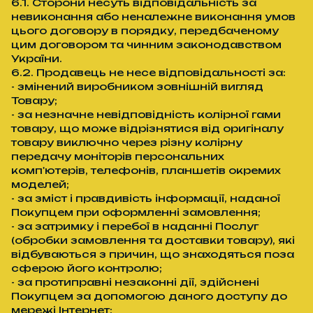
6.1. Сторони несуть відповідальність за
невиконання або неналежне виконання умов
цього договору в порядку, передбаченому
цим договором та чинним законодавством
України.
6.2. Продавець не несе відповідальності за:
- змінений виробником зовнішній вигляд
Товару;
- за незначне невідповідність колірної гами
товару, що може відрізнятися від оригіналу
товару виключно через різну колірну
передачу моніторів персональних
комп'ютерів, телефонів, планшетів окремих
моделей;
- за зміст і правдивість інформації, наданої
Покупцем при оформленні замовлення;
- за затримку і перебої в наданні Послуг
(обробки замовлення та доставки товару), які
відбуваються з причин, що знаходяться поза
сферою його контролю;
- за протиправні незаконні дії, здійснені
Покупцем за допомогою даного доступу до
мережі Інтернет;