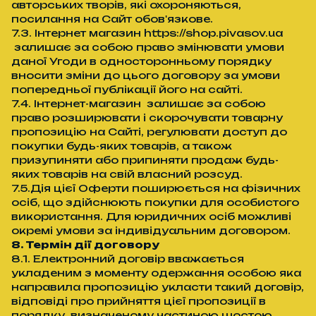
авторських творів, які охороняються,
посилання на Сайт обов'язкове.
7.3. Інтернет магазин https://shop.pivasov.ua
залишає за собою право змінювати умови
даної Угоди в односторонньому порядку
вносити зміни до цього договору за умови
попередньої публікації його на сайті.
7.4. Інтернет-магазин залишає за собою
право розширювати і скорочувати товарну
пропозицію на Сайті, регулювати доступ до
покупки будь-яких товарів, а також
призупиняти або припиняти продаж будь-
яких товарів на свій власний розсуд.
7.5.Дія цієї Оферти поширюється на фізичних
осіб, що здійснюють покупки для особистого
використання. Для юридичних осіб можливі
окремі умови за індивідуальним договором.
8. Термін дії договору
8.1. Електронний договір вважається
укладеним з моменту одержання особою яка
направила пропозицію укласти такий договір,
відповіді про прийняття цієї пропозиції в
порядку, визначеному частиною шостою