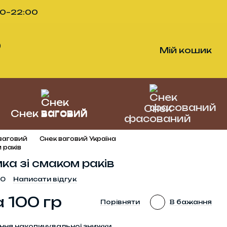
00–22:00
)
Мій кошик
Снек
Снек ваговий
фасований
ваговий
Снек ваговий Україна
 раків
а зі смаком раків
80
Написати відгук
а 100 гр
Порівняти
В бажання
ння накопичувальної знижки