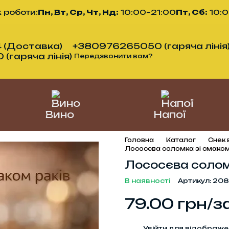
 роботи:
Пн, Вт, Ср, Чт, Нд:
10:00–21:00
Пт, Сб:
10:
 (Доставка)
+380976265050 (гаряча лінія
гаряча лінія)
Передзвонити вам?
Вино
Напої
Головна
Каталог
Снек 
Лососєва соломка зі смаком
Лососєва соломк
В наявності
Артикул: 20
79.00 грн/з
%
Увійти
для відображе