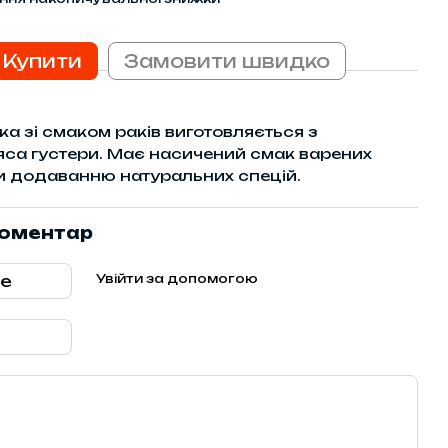
Купити
Замовити швидко
 зі смаком раків виготовляється з
'яса густери. Має насичений смак варених
и додаванню натуральних спецій.
коментар
Увійти за допомогою