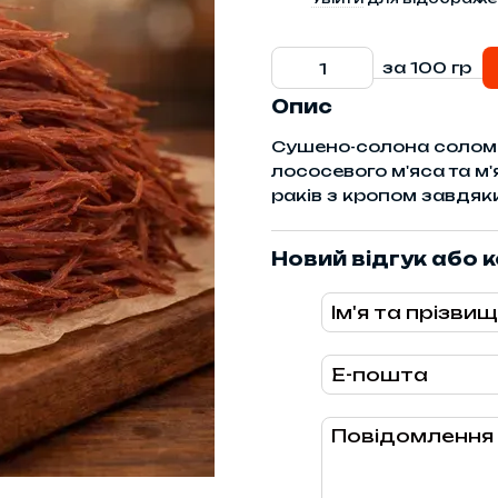
за 100 гр
Опис
Сушено-солона соломка
лососевого м'яса та м
раків з кропом завдяк
Новий відгук або 