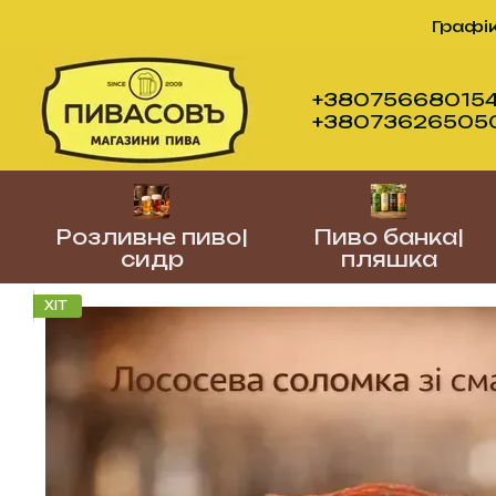
Перейти до основного контенту
Графік
+380756680154
+380736265050 (
Розливне пиво|
Пиво банка|
сидр
пляшка
ХІТ