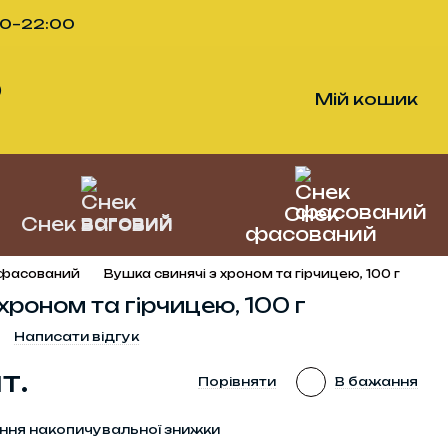
00–22:00
)
Мій кошик
Снек
Снек ваговий
фасований
 фасований
Вушка свинячі з хроном та гірчицею, 100 г
хроном та гірчицею, 100 г
Написати відгук
т.
Порівняти
В бажання
ння накопичувальної знижки