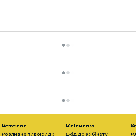
Каталог
Клієнтам
К
Розливне пиво|сидр
Вхід до кабінету
+