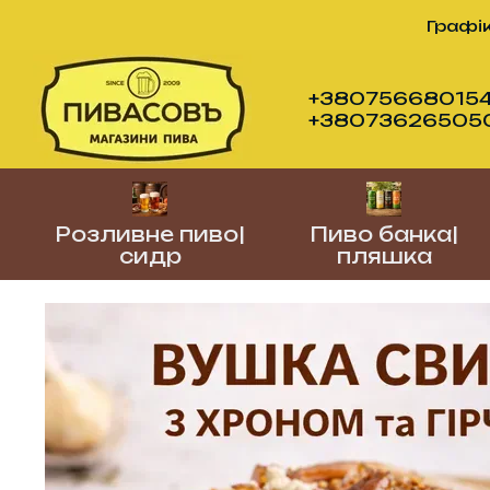
Перейти до основного контенту
Графік
+380756680154
+380736265050 (
Розливне пиво|
Пиво банка|
сидр
пляшка