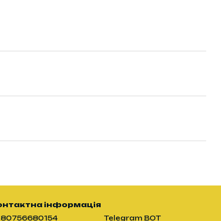
онтактна інформація
380756680154
Telegram BOT