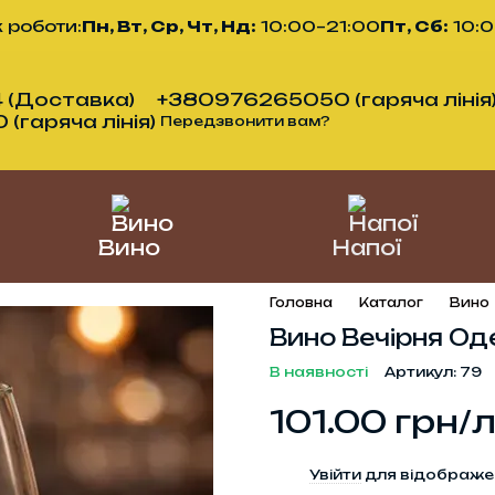
 роботи:
Пн, Вт, Ср, Чт, Нд:
10:00–21:00
Пт, Сб:
10:
 (Доставка)
+380976265050 (гаряча лінія
гаряча лінія)
Передзвонити вам?
Вино
Напої
Головна
Каталог
Вино
Вино Вечірня Оде
В наявності
Артикул: 79
101.00 грн/
%
Увійти
для відображе