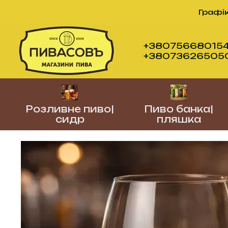
Перейти до основного контенту
Графік
+380756680154
+380736265050 (
Розливне пиво|
Пиво банка|
сидр
пляшка