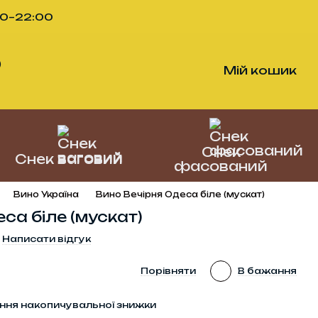
00–22:00
)
Мій кошик
Снек
Снек ваговий
фасований
Вино Україна
Вино Вечірня Одеса біле (мускат)
са біле (мускат)
Написати відгук
л
Порівняти
В бажання
ння накопичувальної знижки