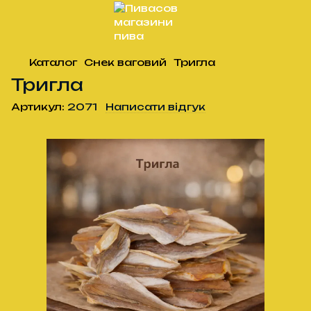
Каталог
Снек ваговий
Тригла
Тригла
Артикул:
2071
Написати відгук