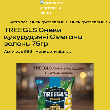
Каталог
Снек фасований
Снек фасований 
TREEGLS Снеки
кукурудзяні Сметана-
зелень 75гр
Артикул:
693
Написати відгук