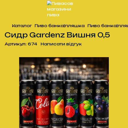
Каталог
Пиво банка|пляшка
Пиво банка|пля
Сидр Gardenz Вишня 0,5
Артикул:
674
Написати відгук