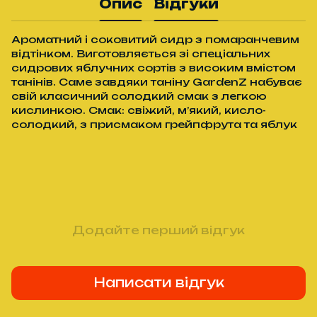
Опис
Відгуки
Ароматний і соковитий сидр з помаранчевим
відтінком. Виготовляється зі спеціальних
сидрових яблучних сортів з високим вмістом
танінів. Саме завдяки таніну GardenZ набуває
свій класичний солодкий смак з легкою
кислинкою. Смак: свіжий, м’який, кисло-
солодкий, з присмаком грейпфрута та яблук
Додайте перший відгук
Написати відгук