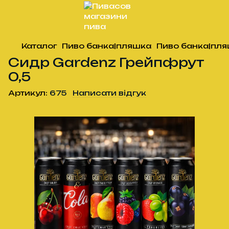
Каталог
Пиво банка|пляшка
Пиво банка|пля
Сидр Gardenz Грейпфрут
0,5
Артикул:
675
Написати відгук