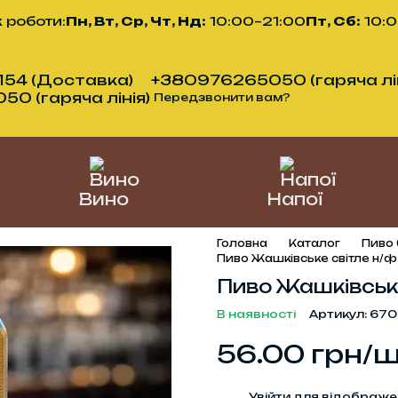
 роботи:
Пн, Вт, Ср, Чт, Нд:
10:00–21:00
Пт, Сб:
10:
54 (Доставка)
+380976265050 (гаряча лін
0 (гаряча лінія)
Передзвонити вам?
Вино
Напої
Головна
Каталог
Пиво 
Пиво Жашківське світле н/ф
Пиво Жашківське
В наявності
Артикул: 670
56.00 грн/
%
Увійти
для відображе