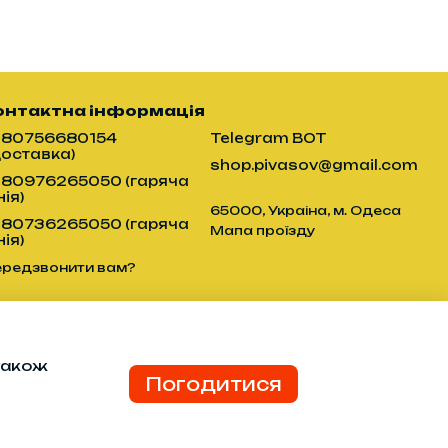
онтактна інформація
380756680154
Telegram BOT
Доставка)
shop.pivasov@gmail.com
380976265050 (гаряча
нія)
65000, Украіна, м. Одеса
380736265050 (гаряча
Мапа проїзду
нія)
ередзвонити вам?
 також
Погодитися
я