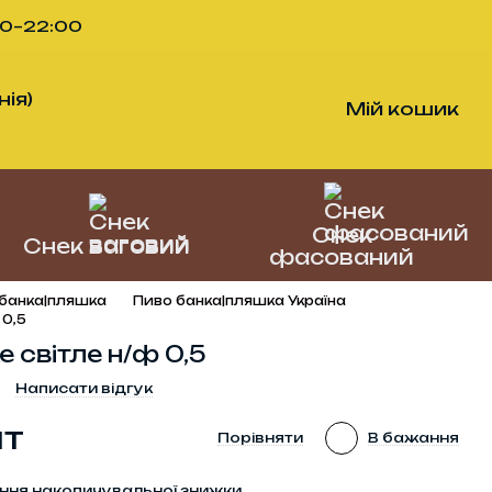
00–22:00
ія)
Мій кошик
Снек
Снек ваговий
фасований
банка|пляшка
Пиво банка|пляшка Україна
 0,5
 світле н/ф 0,5
Написати відгук
шт
Порівняти
В бажання
ння накопичувальної знижки