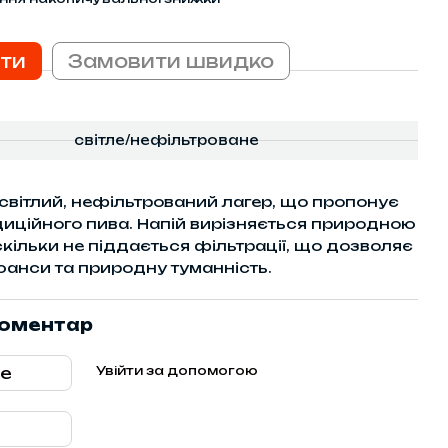
ти
Замовити швидко
світле/нефільтроване
світлий, нефільтрований лагер, що пропонує
иційного пива. Напій вирізняється природною
оскільки не піддається фільтрації, що дозволяє
нюанси та природну туманність.
коментар
Увійти за допомогою