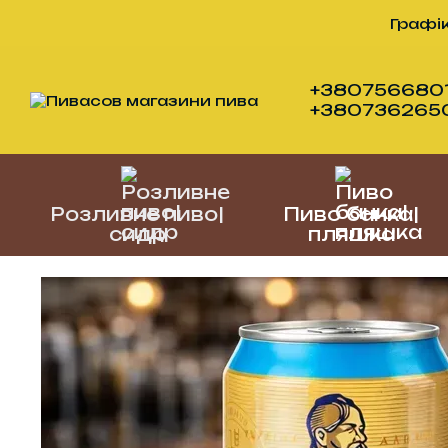
Перейти до основного контенту
Графік
+3807566801
+38073626505
Розливне пиво|
Пиво банка|
сидр
пляшка