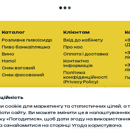
Каталог
Клієнтам
К
Розливне пиво|сидр
Вхід до кабінету
+
(
Пиво банка|пляшка
Про нас
+
Вино
Оплата і доставка
лі
Напої
Контактна
+
інформація
Снек ваговий
лі
Політика
Снек фасований
конфіденційності
П
(Privacy Policy)
Публічний договір
(оферта)
ційність
 cookie для маркетингу та статистичних цілей, а
Ми в соцмережах
боти сайту. Ви можете змінити це в налаштуваннях
ку «Погодитися», щоб дати згоду на використанн
а ознайомитися на сторінці
Угода користувача
.