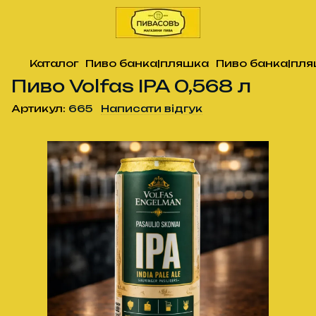
Каталог
Пиво банка|пляшка
Пиво банка|пля
Пиво Volfas IPA 0,568 л
Артикул:
665
Написати відгук