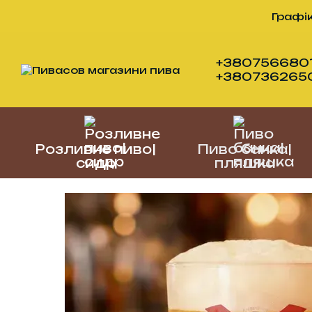
Перейти до основного контенту
Графік
+3807566801
+38073626505
Розливне пиво|
Пиво банка|
сидр
пляшка