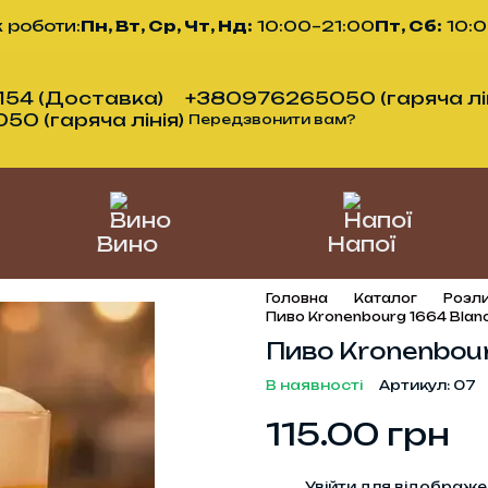
 роботи:
Пн, Вт, Ср, Чт, Нд:
10:00–21:00
Пт, Сб:
10:
54 (Доставка)
+380976265050 (гаряча лін
0 (гаряча лінія)
Передзвонити вам?
Вино
Напої
Головна
Каталог
Розли
Пиво Kronenbourg 1664 Blan
Пиво Kronenbour
В наявності
Артикул: 07
115.00 грн
%
Увійти
для відображе