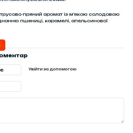
итрусово-пряний аромат із м'якою солодовою
нанню пшениці, карамелі, апельсинової
и
коментар
Увійти за допомогою