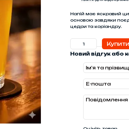
Напій має яскравий ц
основою завдяки поєд
цедри та коріандру.
Купит
Новий відгук або 
Оцініть товар