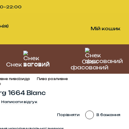
00–22:00
ія)
Мій кошик
Снек
Снек ваговий
фасований
вне пиво|сидр
Пиво розливне
c
g 1664 Blanc
Написати відгук
Порівняти
В бажання
ння накопичувальної знижки