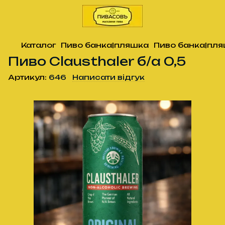
Каталог
Пиво банка|пляшка
Пиво банка|пля
Пиво Clausthaler б/а 0,5
Артикул:
646
Написати відгук