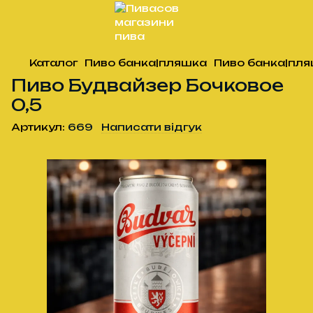
Каталог
Пиво банка|пляшка
Пиво банка|пля
Пиво Будвайзер Бочковое
0,5
Артикул:
669
Написати відгук