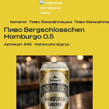
Каталог
Пиво банка|пляшка
Пиво банка|пля
Пиво Bergschlosschen
Hamburgo 0.5
Артикул:
645
Написати відгук