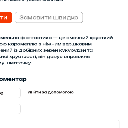
ти
Замовити швидко
рамельна фантастика — це смачний хрусткий
ною карамеллю з ніжним вершковим
ений із добірних зерен кукурудзи та
ої хрусткості, він дарує справжнє
у шматочку.
коментар
Увійти за допомогою