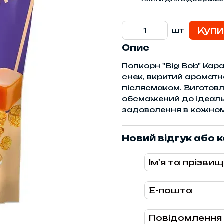
Купи
шт
Опис
Попкорн "Big Bob" Ка
снек, вкритий аромат
післясмаком. Виготовл
обсмажений до ідеальн
задоволення в кожном
Новий відгук або 