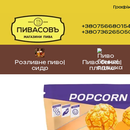
Перейти до основного контенту
Графік
+380756680154
+380736265050 (
Розливне пиво|
Пиво банка|
сидр
пляшка