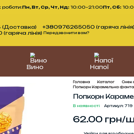
 роботи:
Пн, Вт, Ср, Чт, Нд:
10:00–21:00
Пт, Сб:
10:
 (Доставка)
+380976265050 (гаряча лінія
гаряча лінія)
Передзвонити вам?
Вино
Напої
Головна
Каталог
Снек
Попкорн Карамельна фанта
Попкорн Караме
В наявності
Артикул: 719
62.00 грн/
%
Увійти
для відображе