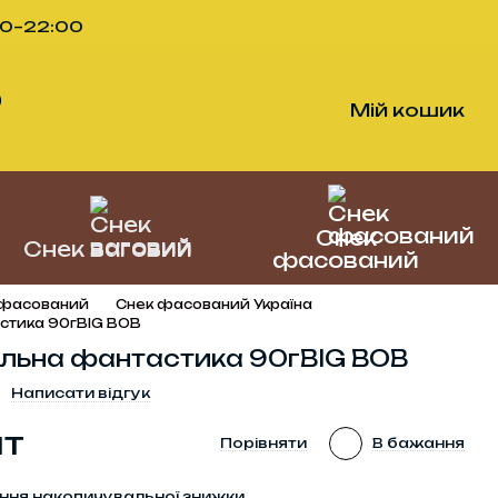
00–22:00
)
Мій кошик
Снек
Снек ваговий
фасований
 фасований
Снек фасований Україна
стика 90гBIG BOB
льна фантастика 90гBIG BOB
Написати відгук
шт
Порівняти
В бажання
ння накопичувальної знижки