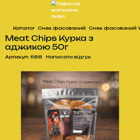
Каталог
Снек фасований
Снек фасований 
Meat Chips Курка з
аджикою 50г
Артикул:
688
Написати відгук