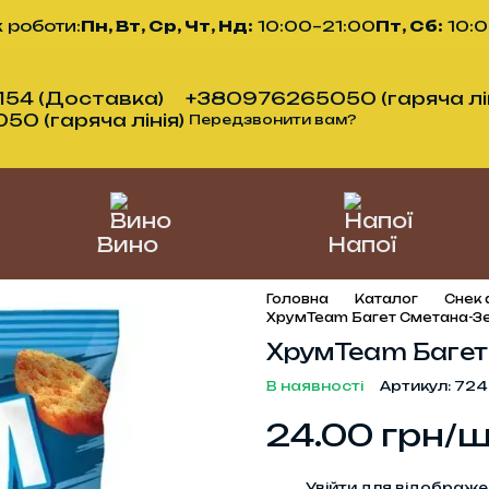
 роботи:
Пн, Вт, Ср, Чт, Нд:
10:00–21:00
Пт, Сб:
10:
54 (Доставка)
+380976265050 (гаряча лін
0 (гаряча лінія)
Передзвонити вам?
Вино
Напої
Головна
Каталог
Снек
ХрумTeam Багет Сметана-Зе
ХрумTeam Багет
В наявності
Артикул: 724
24.00 грн/
%
Увійти
для відображе