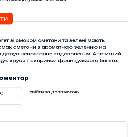
ти
ет зі смаком сметани та зелені мають
мак сметани з ароматною зеленню на
й дарує неповторне задоволення. Апетитний
адує хрускіт скоринки французького багета.
коментар
Увійти за допомогою