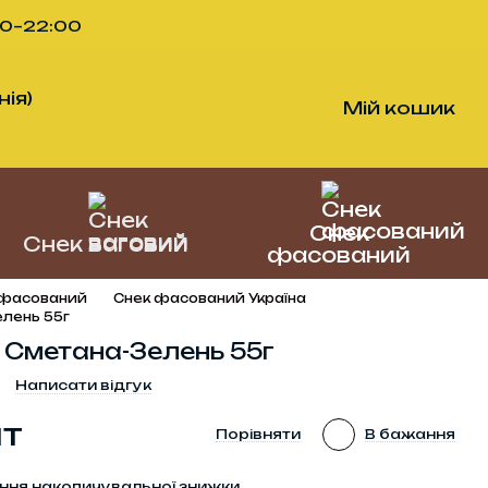
00–22:00
ія)
Мій кошик
Снек
Снек ваговий
фасований
 фасований
Снек фасований Україна
лень 55г
 Сметана-Зелень 55г
Написати відгук
шт
Порівняти
В бажання
ння накопичувальної знижки