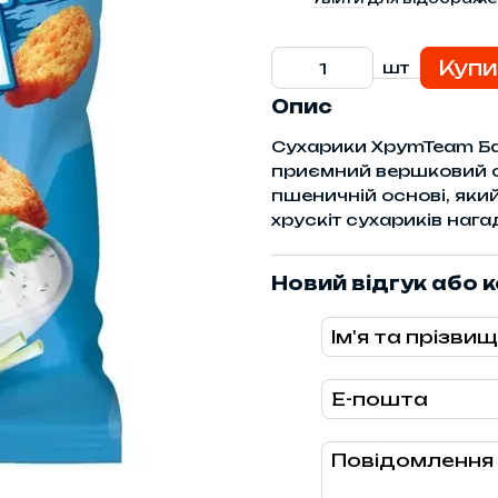
Купи
шт
Опис
Сухарики ХруmTeam Баг
приємний вершковий с
пшеничній основі, яки
хрускіт сухариків наг
Новий відгук або 