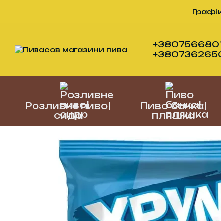
Перейти до основного контенту
Графік
+3807566801
+38073626505
Розливне пиво|
Пиво банка|
сидр
пляшка