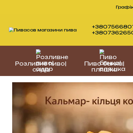
Перейти до основного контенту
Графік
+3807566801
+38073626505
Розливне пиво|
Пиво банка|
сидр
пляшка