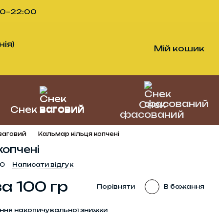
00–22:00
ія)
Мій кошик
Снек
Снек ваговий
фасований
ваговий
Кальмар кільця копчені
копчені
30
Написати відгук
за 100 гр
Порівняти
В бажання
ння накопичувальної знижки