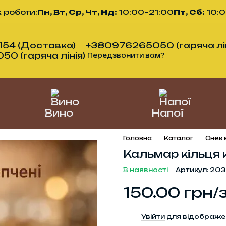
 роботи:
Пн, Вт, Ср, Чт, Нд:
10:00–21:00
Пт, Сб:
10:
54 (Доставка)
+380976265050 (гаряча лін
0 (гаряча лінія)
Передзвонити вам?
Вино
Напої
Головна
Каталог
Снек 
Кальмар кільця 
В наявності
Артикул: 20
150.00 грн/
%
Увійти
для відображе