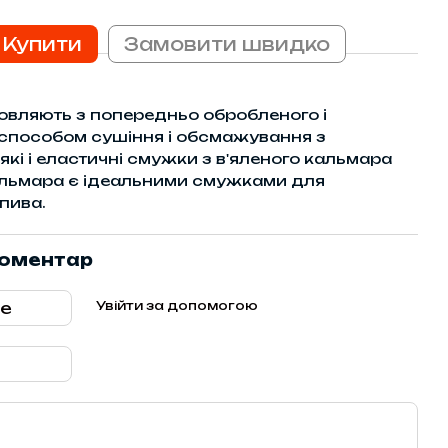
Купити
Замовити швидко
овляють з попередньо обробленого і
способом сушіння і обсмажування з
які і еластичні смужки з в'яленого кальмара
 кальмара є ідеальними смужками для
пива.
коментар
Увійти за допомогою