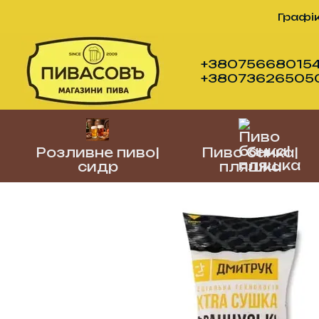
Перейти до основного контенту
Графік
+380756680154
+380736265050 (
Розливне пиво|
Пиво банка|
сидр
пляшка