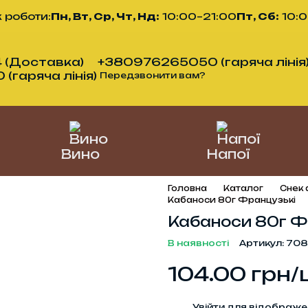
 роботи:
Пн, Вт, Ср, Чт, Нд:
10:00–21:00
Пт, Сб:
10:
 (Доставка)
+380976265050 (гаряча лінія
гаряча лінія)
Передзвонити вам?
Вино
Напої
Головна
Каталог
Снек
Кабаноси 80г Французькі
Кабаноси 80г Ф
В наявності
Артикул: 708
104.00 грн/
%
Увійти
для відображе