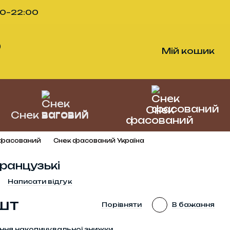
00–22:00
)
Мій кошик
Снек
Снек ваговий
фасований
 фасований
Снек фасований Україна
ранцузькі
Написати відгук
шт
Порівняти
В бажання
ння накопичувальної знижки