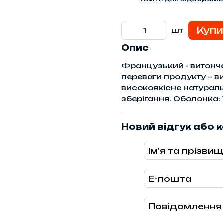
Купи
шт
Опис
Французький - витонче
переваги продукту – в
високоякісне натуральн
зберігання. Оболонка: ї
Новий відгук або 