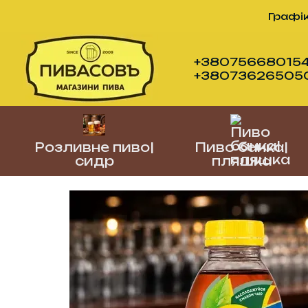
Перейти до основного контенту
Графік
+380756680154
+380736265050 (
Розливне пиво|
Пиво банка|
сидр
пляшка