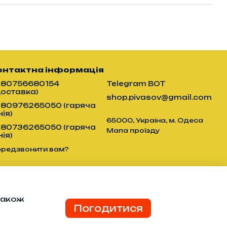
онтактна інформація
380756680154
Telegram BOT
Доставка)
shop.pivasov@gmail.com
380976265050 (гаряча
нія)
65000, Украіна, м. Одеса
380736265050 (гаряча
Мапа проїзду
нія)
ередзвонити вам?
 також
Погодитися
я