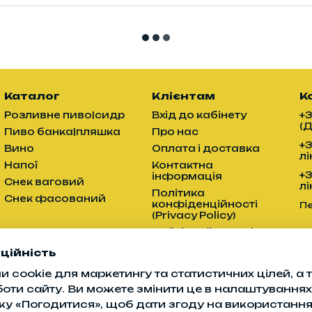
Каталог
Клієнтам
К
Розливне пиво|сидр
Вхід до кабінету
+
(
Пиво банка|пляшка
Про нас
+
Вино
Оплата і доставка
лі
Напої
Контактна
+
інформація
Снек ваговий
лі
Політика
Снек фасований
конфіденційності
П
(Privacy Policy)
Публічний договір
(оферта)
ційність
 cookie для маркетингу та статистичних цілей, а
Ми в соцмережах
боти сайту. Ви можете змінити це в налаштуваннях
ку «Погодитися», щоб дати згоду на використанн