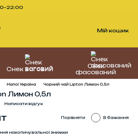
00–22:00
)
Мій кошик
Снек
Снек ваговий
фасований
Напої Україна
Чорний чай Lipton Лимон 0,5л
on Лимон 0,5л
Написати відгук
шт
Порівняти
В бажання
ння накопичувальної знижки