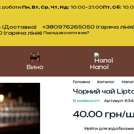
 роботи:
Пн, Вт, Ср, Чт, Нд:
10:00–21:00
Пт, Сб:
10:
 (Доставка)
+380976265050 (гаряча лінія
гаряча лінія)
Передзвонити вам?
Вино
Напої
Головна
Каталог
Напої
Чорний чай Lipt
В наявності
Артикул: 634
40.00 грн/
%
Увійти
для відображе