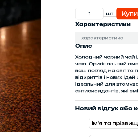
Купи
шт
Характеристики
характеристика
Опис
Холодний чорний чай L
чаю. Оригінальний сма
ваш погляд на світ та
відкриттів і нових іде
ідеальний для втамува
антиоксидантів, які зм
Новий відгук або 