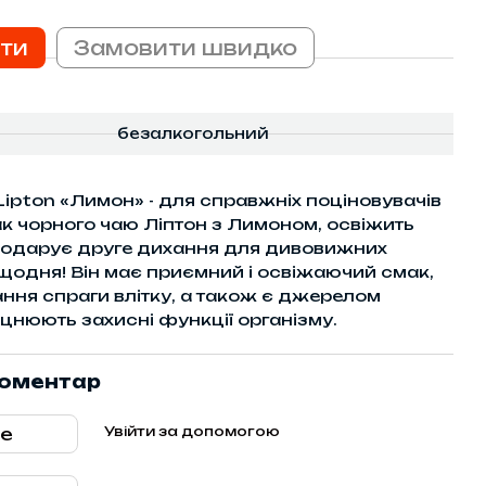
ти
Замовити швидко
безалкогольний
ipton «Лимон» - для справжніх поціновувачів
к чорного чаю Ліптон з Лимоном, освіжить
 подарує друге дихання для дивовижних
й щодня! Він має приємний і освіжаючий смак,
ння спраги влітку, а також є джерелом
іцнюють захисні функції організму.
коментар
Увійти за допомогою