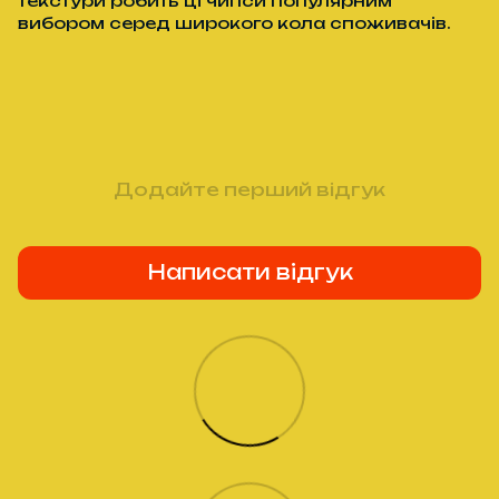
текстури робить ці чипси популярним
вибором серед широкого кола споживачів.
Додайте перший відгук
Написати відгук