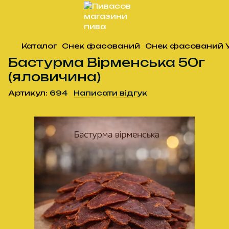
Каталог
Снек фасований
Снек фасований 
Бастурма Вірменська 50г
(яловичина)
Артикул:
694
Написати відгук