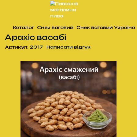
Каталог
Снек ваговий
Снек ваговий Україна
Арахіс васабі
Артикул:
2017
Написати відгук