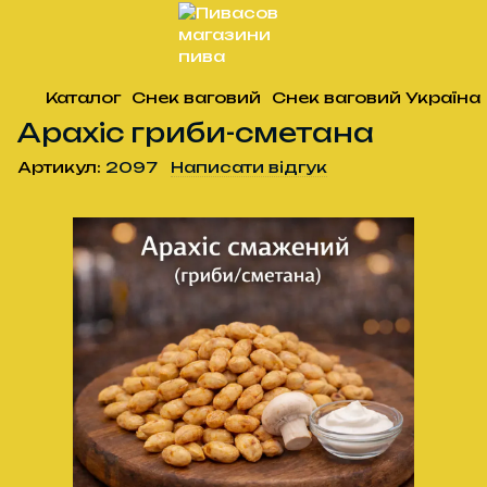
Каталог
Снек ваговий
Снек ваговий Україна
Арахіс гриби-сметана
Артикул:
2097
Написати відгук